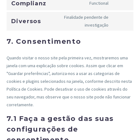
Complianz
Functional
Consent
service
to
google-
Finalidade pendente de
Diversos
service
fonts
Consent
investigação
complianz
to
7. Consentimento
service
diversos
Quando visitar o nosso site pela primeira vez, mostraremos uma
janela com uma explicação sobre cookies. Assim que clicar em
"Guardar preferências", autoriza-nos a usar as categorias de
cookies e plugins selecionados na janela, conforme descrito nesta
Política de Cookies. Pode desativar o uso de cookies através do
seu navegador, mas observe que o nosso site pode não funcionar
corretamente.
7.1 Faça a gestão das suas
configurações de
consentimento