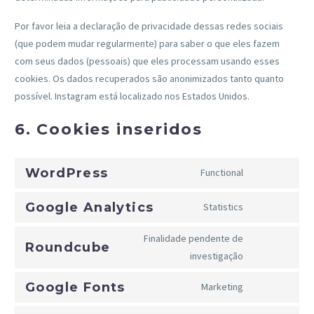
Por favor leia a declaração de privacidade dessas redes sociais
(que podem mudar regularmente) para saber o que eles fazem
com seus dados (pessoais) que eles processam usando esses
cookies. Os dados recuperados são anonimizados tanto quanto
possível. Instagram está localizado nos Estados Unidos.
6. Cookies inseridos
WordPress
Functional
Consent
to
Google Analytics
Statistics
Consent
service
to
wordpress
Finalidade pendente de
Roundcube
service
Consent
investigação
google-
to
analytics
Google Fonts
Marketing
service
Consent
roundcube
to